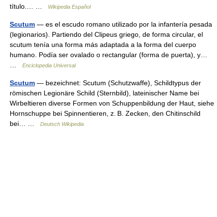
título.… …
Wikipedia Español
Scutum
— es el escudo romano utilizado por la infantería pesada
(legionarios). Partiendo del Clipeus griego, de forma circular, el
scutum tenía una forma más adaptada a la forma del cuerpo
humano. Podía ser ovalado o rectangular (forma de puerta), y…
…
Enciclopedia Universal
Scutum
— bezeichnet: Scutum (Schutzwaffe), Schildtypus der
römischen Legionäre Schild (Sternbild), lateinischer Name bei
Wirbeltieren diverse Formen von Schuppenbildung der Haut, siehe
Hornschuppe bei Spinnentieren, z. B. Zecken, den Chitinschild
bei… …
Deutsch Wikipedia