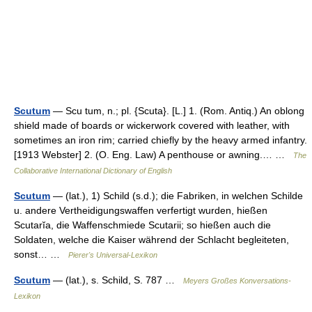
Scutum
— Scu tum, n.; pl. {Scuta}. [L.] 1. (Rom. Antiq.) An oblong
shield made of boards or wickerwork covered with leather, with
sometimes an iron rim; carried chiefly by the heavy armed infantry.
[1913 Webster] 2. (O. Eng. Law) A penthouse or awning.… …
The
Collaborative International Dictionary of English
Scutum
— (lat.), 1) Schild (s.d.); die Fabriken, in welchen Schilde
u. andere Vertheidigungswaffen verfertigt wurden, hießen
Scutarĭa, die Waffenschmiede Scutarii; so hießen auch die
Soldaten, welche die Kaiser während der Schlacht begleiteten,
sonst… …
Pierer's Universal-Lexikon
Scutum
— (lat.), s. Schild, S. 787 …
Meyers Großes Konversations-
Lexikon