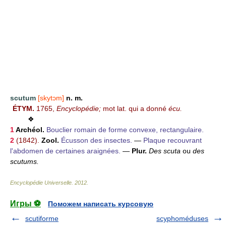
scutum
[skytɔm]
n. m.
ÉTYM.
1765,
Encyclopédie;
mot lat. qui a donné
écu.
❖
1
Archéol.
Bouclier romain de forme convexe, rectangulaire.
2
(1842).
Zool.
Écusson des insectes.
—
Plaque recouvrant
l'abdomen de certaines araignées.
—
Plur.
Des scuta
ou
des
scutums.
Encyclopédie Universelle
.
2012
.
Игры ⚽
Поможем написать курсовую
scutiforme
scyphoméduses