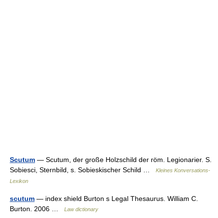
Scutum
— Scutum, der große Holzschild der röm. Legionarier. S.
Sobiesci, Sternbild, s. Sobieskischer Schild …
Kleines Konversations-
Lexikon
scutum
— index shield Burton s Legal Thesaurus. William C.
Burton. 2006 …
Law dictionary