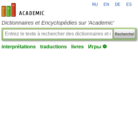
RU
EN
DE
ES
fr-academic.com
Dictionnaires et Encyclopédies sur 'Academic'
Recherche!
interprétations
traductions
livres
Игры ⚽