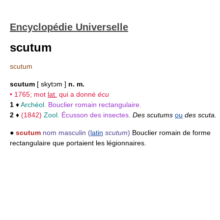
Encyclopédie Universelle
scutum
scutum
scutum
[ skytɔm ]
n. m.
• 1765; mot
lat.
qui a donné
écu
1
♦
Archéol.
Bouclier romain rectangulaire.
2
♦
(1842)
Zool.
Écusson des insectes.
Des scutums
ou
des scuta.
●
scutum
nom masculin
(
latin
scutum
)
Bouclier romain de forme
rectangulaire que portaient les légionnaires.