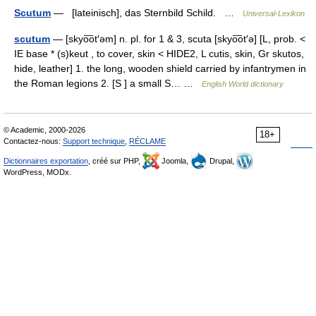
Scutum
— [lateinisch], das Sternbild Schild. …
Universal-Lexikon
scutum
— [skyo͞ot′əm] n. pl. for 1 & 3, scuta [skyo͞ot′ə] [L, prob. <
IE base * (s)keut , to cover, skin < HIDE2, L cutis, skin, Gr skutos,
hide, leather] 1. the long, wooden shield carried by infantrymen in
the Roman legions 2. [S ] a small S… …
English World dictionary
© Academic, 2000-2026
18+
Contactez-nous:
Support technique
,
RÉCLAME
Dictionnaires exportation
, créé sur PHP,
Joomla,
Drupal,
WordPress, MODx.